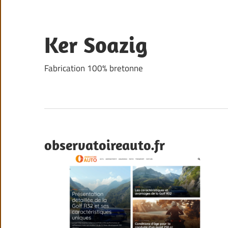
Skip
to
content
Ker Soazig
Fabrication 100% bretonne
observatoireauto.fr