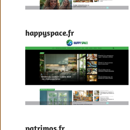
happyspace.fr
patrimos.fr